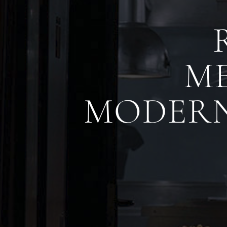
M
MODERN