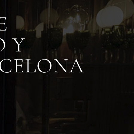
E
 Y
RCELONA